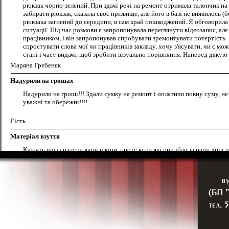
рюкзак чорно-зелений. При здачі речі на ремонт отримала талончик на 
забирати рюкзак, сказала своє прізвище, але його в базі не виявилось 
рюкзака загнений до середини, в сам край пошкоджений. Я обговорила 
ситуації. Під час розмови я запропонувала переглянути відеозапис, ал
працівником, і він запропонував спробувати зремонтувати потертість. 
спростувати слова мої чи працівників закладу, хочу з'ясувати, чи є мо
стані і часу видачі, щоб зробити візуально порівняння. Наперед дяку
Маряна Гребеняк
Надурили на грошах
Надурили на гроші!!! Здали сумку на ремонт і оплатили повну суму, н
уважні та обережні!!!!
Гість
Матеріал взуття
Кажуть що із натуральної шкіри, проте кеди які придбав за пару днів зл
Відвілувач
Взуття на замовлення
Доброго вечора. Яка вартість пошиття босоніжок 35 розміру?Чи працю
Наталія
взуття на замовлення
дуже привітний персонал. Замовив берци на пошиття, приємна жіночка з