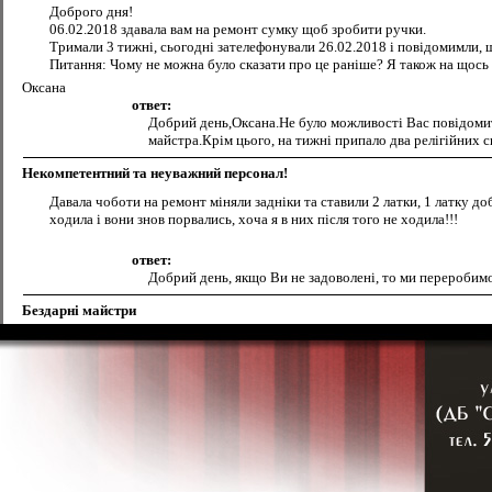
Доброго дня!
06.02.2018 здавала вам на ремонт сумку щоб зробити ручки.
Тримали 3 тижні, сьогодні зателефонували 26.02.2018 і повідомимли, щ
Питання: Чому не можна було сказати про це раніше? Я також на щось 
Оксана
ответ:
Добрий день,Оксана.Не було можливості Вас повідомити 
майстра.Крім цього, на тижні припало два релігійних св
Некомпетентний та неуважний персонал!
Давала чоботи на ремонт міняли задніки та ставили 2 латки, 1 латку до
ходила і вони знов порвались, хоча я в них після того не ходила!!!
ответ:
Добрий день, якщо Ви не задоволені, то ми переробимо.
Бездарні майстри
Забрав 23 листопада черевики після заміни підошв. І хоча наголошував 
потягнули , щоб пришити на підошву. Якість роботи майстрів Терито
Олег
ответ:
Добрий вечір,Олег. Якщо підошва не підходить,зверні
Розчарування
виправляю помилку в заголовку замість Нозчарування, і ще хочу добавит