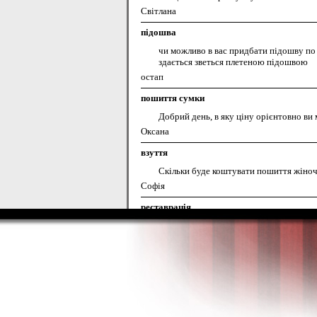
Світлана
підошва
чи можливо в вас придбати підошву по
здається зветься плетеною підошвою
остап
пошиття сумки
Добрий день, в яку ціну орієнтовно в
Оксана
взуття
Скільки буде коштувати пошиття жіночи
Софія
реставрація
На носику чобітка( світлий бежевий) з
сумка
яка ціна на пошив сумок у вас?фото мо
Люда
Фарбування