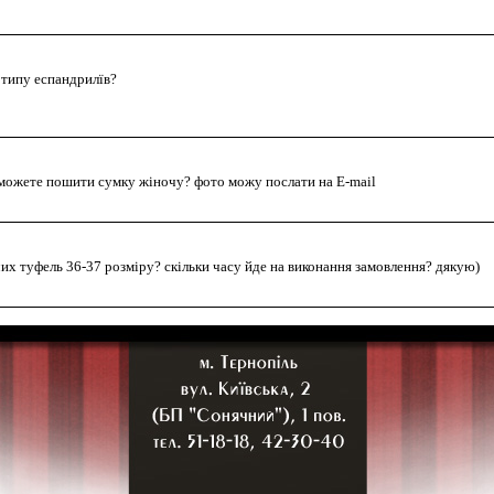
 типу еспандрилїв?
и можете пошити сумку жіночу? фото можу послати на E-mail
х туфель 36-37 розміру? скільки часу йде на виконання замовлення? дякую)
дерлася шкіра, чи можна реставрувати?
жу послати на E-mail