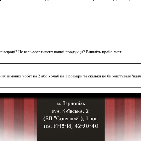
співпраці? Це весь асортимент вашої продукції? Вишліть прайс-лист.
ння зимових чобіт на 2 або хочаб на 1 розміри.та скільки це би коштувало?вдя
ротити носок в чотітках (врізати його) і скільки це приблизно буде коштувати
риблизні ціни на пошите взуття?