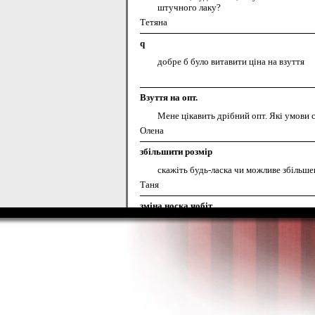
штучного лаку?
Тетяна
q
добре б було витавити ціна на взуття
Взуття на опт.
Мене цікавить дрібний опт. Які умови 
Олена
збільшити розмір
скажіть будь-ласка чи можливе збільше
Таня
зміна носка чобіт
скажіть, будь ласка, чи у вас можна вко
Іра
пошив взуття
доброго дня! можна дізнатися хоча б п
олеся
Допоможіть)