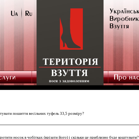
штувати пошиття весільних туфель 33,5 розміру?
оротити носок в чобітках (врізати його) і скільки це приблизно буде коштувати?